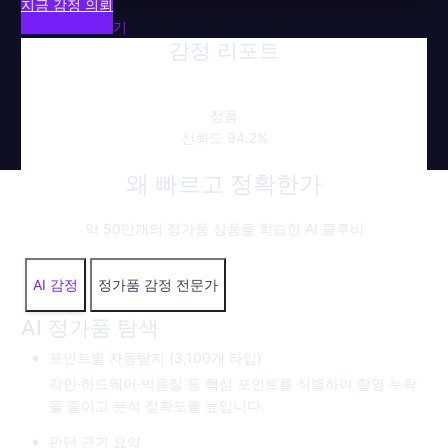
지금 감정 의뢰
샘플 리포트 보기
감정 리포트
정품
신뢰도 94.2%
왜 빠르고 정확한가
약 50만개의 정가품 상품을 학습한 AI 클루비
AI 감정
정가품 감정 전문가
AI 정가품 탐색
포인트별 자동탐지 (3,100개 타입)
각인·하드웨어·박음질 등 핵심 포인트를 식별하여 촬영 누락
을 줄이고 분석 정확도를 높입니다.
판단 근거 요약