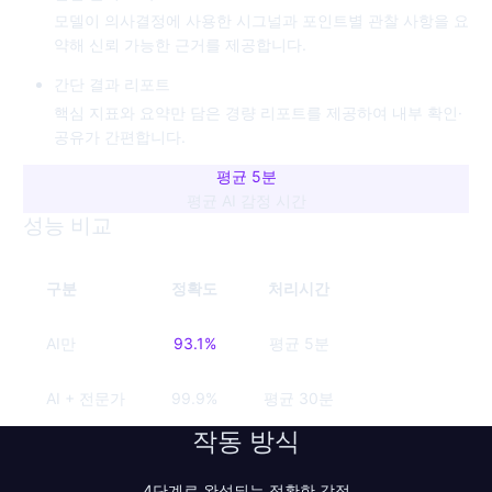
모델이 의사결정에 사용한 시그널과 포인트별 관찰 사항을 요
약해 신뢰 가능한 근거를 제공합니다.
간단 결과 리포트
핵심 지표와 요약만 담은 경량 리포트를 제공하여 내부 확인·
공유가 간편합니다.
평균 5분
평균 AI 감정 시간
성능 비교
구분
정확도
처리시간
AI만
93.1%
평균 5분
AI + 전문가
99.9%
평균 30분
작동 방식
4단계로 완성되는 정확한 감정