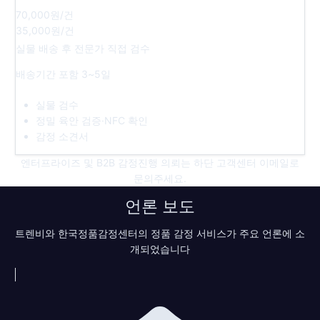
70,000원
/건
35,000원
/건
실물 배송 후 전문가 직접 검수
배송기간 포함 3~5일
실물 검수
정밀 육안 검증·NFC 확인
감정 소견서
엔터프라이즈 및 B2B 감정진행 의뢰는 하단 고객센터 이메일로
문의주세요.
언론 보도
트렌비와 한국정품감정센터의 정품 감정 서비스가 주요 언론에 소
개되었습니다