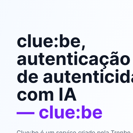
clue:be,
autenticação
de autentici
com IA
— clue:be
Clue:be é um serviço criado pela Trenbe,