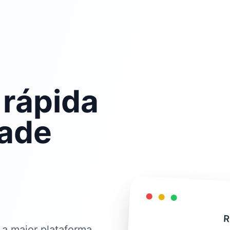
 rápida
dade
R
 a maior plataforma