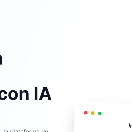
n
con IA
I
, la plataforma de