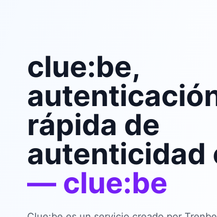
clue:be,
autenticació
rápida de
autenticidad 
— clue:be
Clue:be es un servicio creado por Trenbe