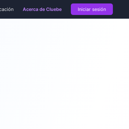
cación
Acerca de Cluebe
Iniciar sesión