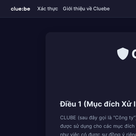
Xác thực
Giới thiệu về Cluebe
Điều 1 (Mục đích Xử 
CLUBE (sau đây gọi là "Công ty"
được sử dụng cho các mục đích k
như việc có được sự đồng ý riên