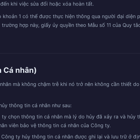
đến khi việc sửa đổi hoặc xóa hoàn tất.
o khoản 1 có thể được thực hiện thông qua người đại diện 
g trường hợp này, giấy ủy quyền theo Mẫu số 11 của Quy tắc
n Cá nhân)
nhân mà không chậm trễ khi nó trở nên không cần thiết do 
ủy thông tin cá nhân như sau:
 ty chọn thông tin cá nhân mà lý do hủy đã xảy ra và hủy t
hân viên bảo vệ thông tin cá nhân của Công ty.
Công ty hủy thông tin cá nhân được ghi lại và lưu trữ ở đị