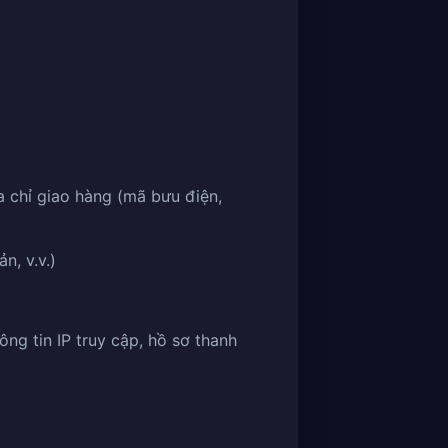
ịa chỉ giao hàng (mã bưu điện,
n, v.v.)
ng tin IP truy cập, hồ sơ thanh