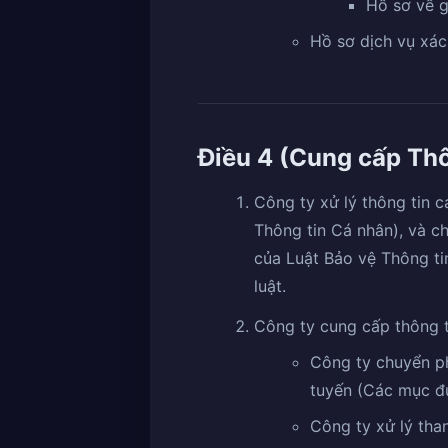
Hồ sơ về g
Hồ sơ dịch vụ xác
Điều 4 (Cung cấp Thô
Công ty xử lý thông tin c
Thông tin Cá nhân), và c
của Luật Bảo vệ Thông ti
luật.
Công ty cung cấp thông t
Công ty chuyển ph
tuyến (Các mục đư
Công ty xử lý tha