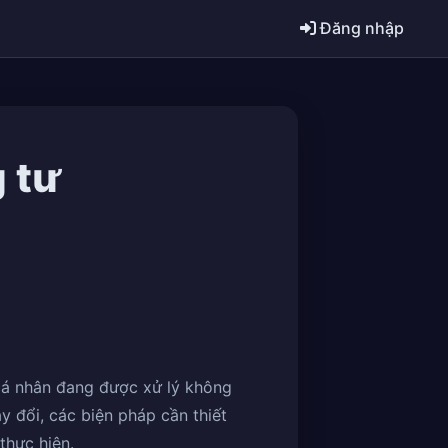
Đăng nhập
 tư
 cá nhân đang được xử lý không
 đổi, các biện pháp cần thiết
thực hiện.