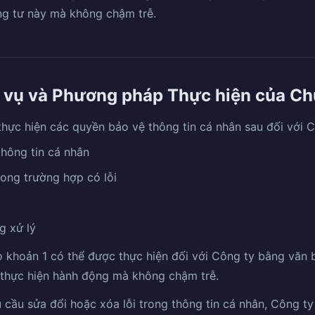
ng tư này mà không chậm trễ.
 vụ và Phương pháp Thực hiện của Chủ
thực hiện các quyền bảo vệ thông tin cá nhân sau đối với C
thông tin cá nhân
rong trường hợp có lỗi
g xử lý
 khoản 1 có thể được thực hiện đối với Công ty bằng văn bả
sẽ thực hiện hành động mà không chậm trễ.
u cầu sửa đổi hoặc xóa lỗi trong thông tin cá nhân, Công 