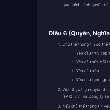
qua chính sách quyền riê
Điều 6 (Quyền, Nghĩa
Chủ thể thông tin có thể 
Yêu cầu truy cập 
Yêu cầu sửa đổi t
Yêu cầu xóa
Yêu cầu tạm ngừn
Việc thực hiện quyền theo
(FAX), v.v., và Công ty 
Nếu chủ thể thông tin yê