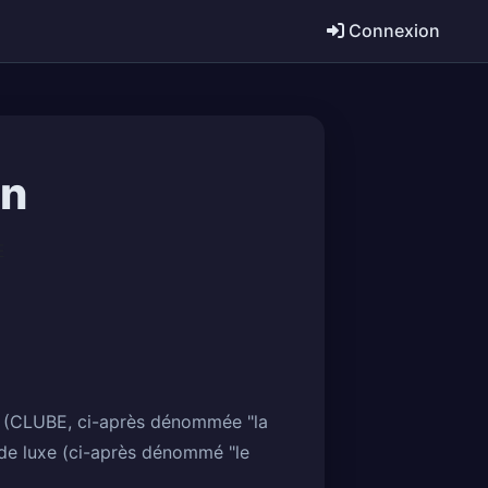
Connexion
on
E
été (CLUBE, ci-après dénommée "la
ts de luxe (ci-après dénommé "le